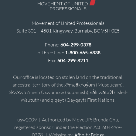
Movement of United Professionals
Suite 301 – 4501 Kingsway, Burnaby, BC V5H 0E5
Phone:
604-299-0378
Toll Free Line:
1-800-665-6838
Fax:
604-299-8211
Our office is located on stolen land on the traditional,
ancestral territory of the xʷməθkʷəy̓əm (Musqueam),
Sḵwx̱wú7mesh Úxwumixw (Squamish), sə̓lílwətaʔɬ (Tsleil-
Waututh) and qiqéyt (Qayqayt) First Nations.
usw2009 | Authorized by MoveUP; Brenda Chu,
registered sponsor under the Election Act, 604-299-
0378. | Website by
Affinity Bridge