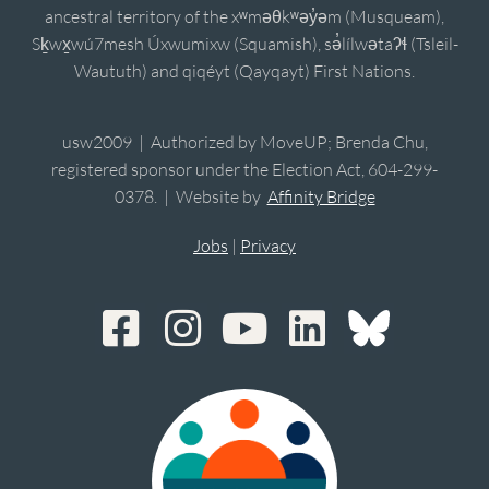
ancestral territory of the xʷməθkʷəy̓əm (Musqueam),
Sḵwx̱wú7mesh Úxwumixw (Squamish), sə̓lílwətaʔɬ (Tsleil-
Waututh) and qiqéyt (Qayqayt) First Nations.
usw2009 | Authorized by MoveUP; Brenda Chu,
registered sponsor under the Election Act, 604-299-
0378. | Website by
Affinity Bridge
Jobs
|
Privacy