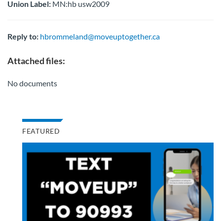
Union Label:
MN:hb usw2009
Reply to:
hbrommeland@moveuptogether.ca
Attached files:
No documents
FEATURED