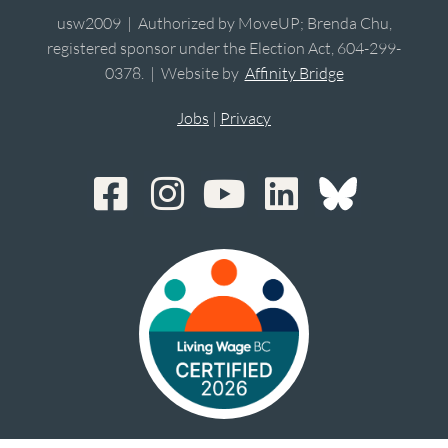
usw2009 | Authorized by MoveUP; Brenda Chu,
registered sponsor under the Election Act, 604-299-
0378. | Website by
Affinity Bridge
Jobs
|
Privacy