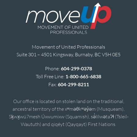
Movement of United Professionals
Suite 301 – 4501 Kingsway, Burnaby, BC V5H 0E5
Phone:
604-299-0378
Toll Free Line:
1-800-665-6838
Fax:
604-299-8211
Our office is located on stolen land on the traditional,
ancestral territory of the xʷməθkʷəy̓əm (Musqueam),
Sḵwx̱wú7mesh Úxwumixw (Squamish), sə̓lílwətaʔɬ (Tsleil-
Waututh) and qiqéyt (Qayqayt) First Nations.