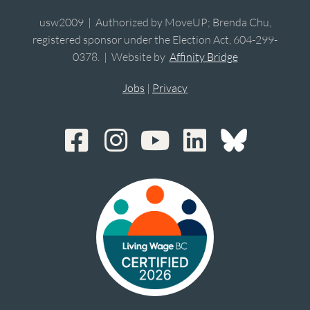
usw2009 | Authorized by MoveUP; Brenda Chu,
registered sponsor under the Election Act, 604-299-
0378. | Website by
Affinity Bridge
Jobs
|
Privacy