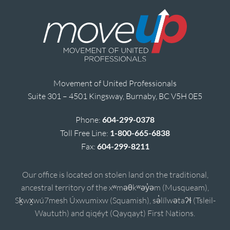
Movement of United Professionals
Suite 301 – 4501 Kingsway, Burnaby, BC V5H 0E5
Phone:
604-299-0378
Toll Free Line:
1-800-665-6838
Fax:
604-299-8211
Our office is located on stolen land on the traditional,
ancestral territory of the xʷməθkʷəy̓əm (Musqueam),
Sḵwx̱wú7mesh Úxwumixw (Squamish), sə̓lílwətaʔɬ (Tsleil-
Waututh) and qiqéyt (Qayqayt) First Nations.